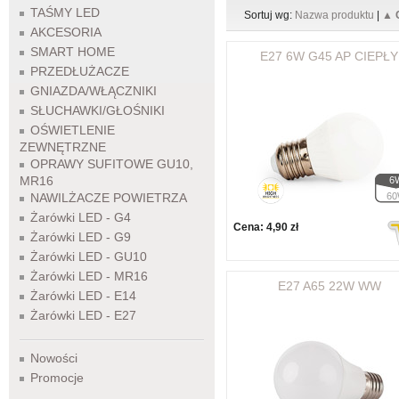
TAŚMY LED
Sortuj wg:
Nazwa produktu
|
▲ 
AKCESORIA
SMART HOME
E27 6W G45 AP CIEPŁY
PRZEDŁUŻACZE
GNIAZDA/WŁĄCZNIKI
SŁUCHAWKI/GŁOŚNIKI
OŚWIETLENIE
ZEWNĘTRZNE
OPRAWY SUFITOWE GU10,
MR16
6
NAWILŻACZE POWIETRZA
6
Żarówki LED - G4
Cena:
4,90 zł
Żarówki LED - G9
Żarówki LED - GU10
Żarówki LED - MR16
E27 A65 22W WW
Żarówki LED - E14
Żarówki LED - E27
Nowości
Promocje