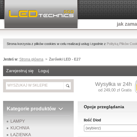
jak zam
Strona korzysta z plików cookies w celu realizacji usług i zgodnie z
Polityką Plików Coo
Jesteś w:
Strona główna
Żarówki LED - E27
Zarejestruj się
Loguj
Wysyłka w 24h
od 249,00 zł Gratis
Opcje przeglądania
Kategorie produktów
Ilość Diod
LAMPY
KUCHNIA
(wybierz)
ŁAZIENKA