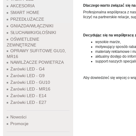
AKCESORIA
Dlaczego warto związać się na
SMART HOME
Profesjonalna współpraca z nasz
liczyć na partnerskie relacje, s
PRZEDŁUŻACZE
GNIAZDA/WŁĄCZNIKI
SŁUCHAWKI/GŁOŚNIKI
Decydując się na współpracę 
OŚWIETLENIE
wysokie marże,
ZEWNĘTRZNE
motywujący sposób raba
OPRAWY SUFITOWE GU10,
materiały reklamowe i m
MR16
aktualny dostęp do info
support naszych specjal
NAWILŻACZE POWIETRZA
Żarówki LED - G4
Żarówki LED - G9
Aby dowiedzieć się więcej o ws
Żarówki LED - GU10
Żarówki LED - MR16
Żarówki LED - E14
Żarówki LED - E27
Nowości
Promocje