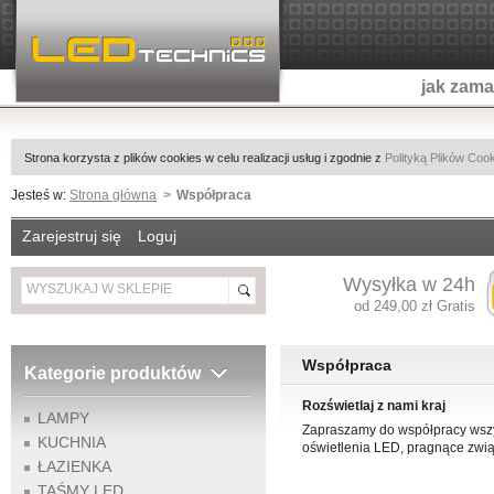
jak zam
Strona korzysta z plików cookies w celu realizacji usług i zgodnie z
Polityką Plików Coo
Jesteś w:
Strona główna
Współpraca
Zarejestruj się
Loguj
Wysyłka w 24h
od 249,00 zł Gratis
Współpraca
Kategorie produktów
Rozświetlaj z nami kraj
LAMPY
Zapraszamy do współpracy wszys
KUCHNIA
oświetlenia LED, pragnące zwi
ŁAZIENKA
TAŚMY LED