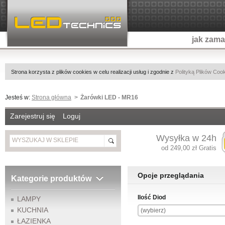
jak zam
Strona korzysta z plików cookies w celu realizacji usług i zgodnie z
Polityką Plików Coo
Jesteś w:
Strona główna
Żarówki LED - MR16
Zarejestruj się
Loguj
Wysyłka w 24h
od 249,00 zł Gratis
Opcje przeglądania
Kategorie produktów
Ilość Diod
LAMPY
KUCHNIA
(wybierz)
ŁAZIENKA