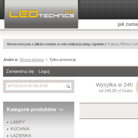
jak zam
Strona korzysta z plików cookies w celu realizacji usług i zgodnie z
Polityką Plików Coo
Jesteś w:
Strona główna
Tylko promocje
Zarejestruj się
Loguj
Wysyłka w 24h
od 249,00 zł Gratis
Kategorie produktów
LAMPY
KUCHNIA
ŁAZIENKA