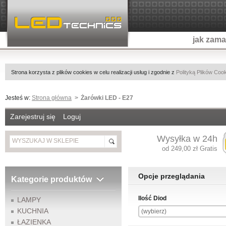
jak zam
Strona korzysta z plików cookies w celu realizacji usług i zgodnie z
Polityką Plików Coo
Jesteś w:
Strona główna
Żarówki LED - E27
Zarejestruj się
Loguj
Wysyłka w 24h
od 249,00 zł Gratis
Opcje przeglądania
Kategorie produktów
Ilość Diod
LAMPY
KUCHNIA
(wybierz)
ŁAZIENKA