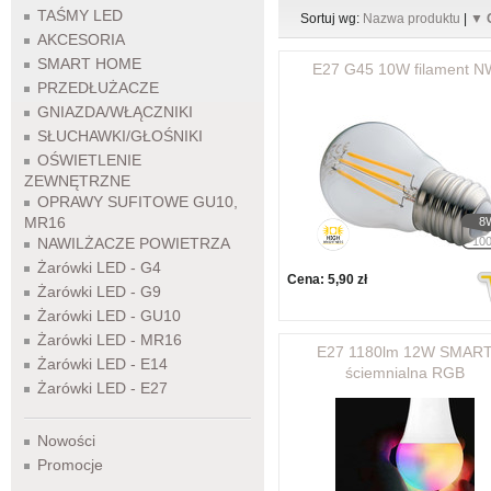
TAŚMY LED
Sortuj wg:
Nazwa produktu
|
▼ 
AKCESORIA
SMART HOME
E27 G45 10W filament N
PRZEDŁUŻACZE
GNIAZDA/WŁĄCZNIKI
SŁUCHAWKI/GŁOŚNIKI
OŚWIETLENIE
ZEWNĘTRZNE
OPRAWY SUFITOWE GU10,
MR16
8
NAWILŻACZE POWIETRZA
10
Żarówki LED - G4
Cena:
5,90 zł
Żarówki LED - G9
Żarówki LED - GU10
Żarówki LED - MR16
E27 1180lm 12W SMAR
Żarówki LED - E14
ściemnialna RGB
Żarówki LED - E27
Nowości
Promocje