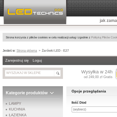
jak zam
Strona korzysta z plików cookies w celu realizacji usług i zgodnie z
Polityką Plików Coo
Jesteś w:
Strona główna
Żarówki LED - E27
Zarejestruj się
Loguj
Wysyłka w 24h
od 249,00 zł Gratis
Opcje przeglądania
Kategorie produktów
Ilość Diod
LAMPY
KUCHNIA
(wybierz)
ŁAZIENKA