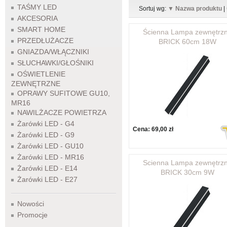
TAŚMY LED
Sortuj wg:
▼ Nazwa produktu
|
AKCESORIA
SMART HOME
Ścienna Lampa zewnętrz
PRZEDŁUŻACZE
BRICK 60cm 18W
GNIAZDA/WŁĄCZNIKI
SŁUCHAWKI/GŁOŚNIKI
OŚWIETLENIE
ZEWNĘTRZNE
OPRAWY SUFITOWE GU10,
MR16
NAWILŻACZE POWIETRZA
Żarówki LED - G4
Cena:
69,00 zł
Żarówki LED - G9
Żarówki LED - GU10
Żarówki LED - MR16
Scienna Lampa zewnętrz
Żarówki LED - E14
BRICK 30cm 9W
Żarówki LED - E27
Nowości
Promocje