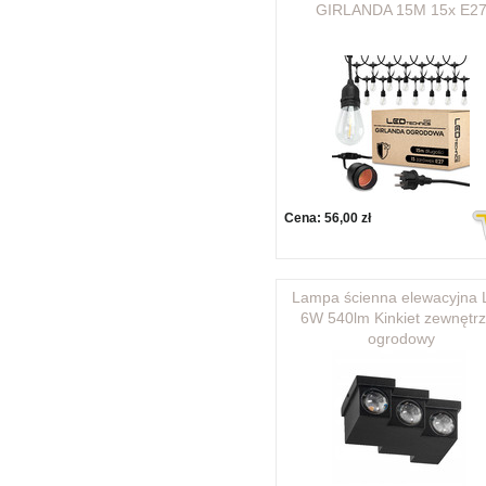
GIRLANDA 15M 15x E2
Cena:
56,00 zł
Lampa ścienna elewacyjna
6W 540lm Kinkiet zewnętr
ogrodowy