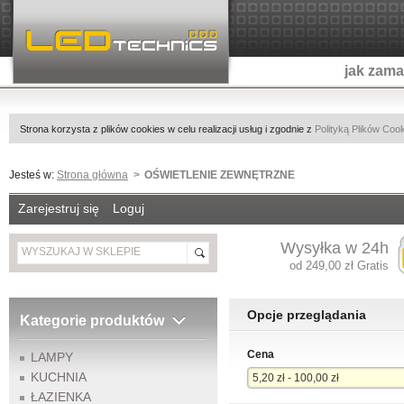
jak zam
Strona korzysta z plików cookies w celu realizacji usług i zgodnie z
Polityką Plików Coo
Jesteś w:
Strona główna
OŚWIETLENIE ZEWNĘTRZNE
Zarejestruj się
Loguj
Wysyłka w 24h
od 249,00 zł Gratis
Opcje przeglądania
Kategorie produktów
Cena
LAMPY
KUCHNIA
5,20 zł - 100,00 zł
ŁAZIENKA