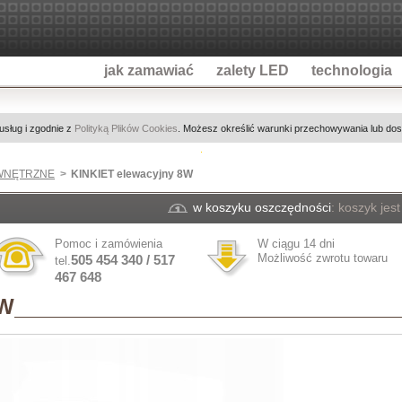
jak zamawiać
zalety LED
technologia
 usług i zgodnie z
Polityką Plików Cookies
. Możesz określić warunki przechowywania lub dost
EWNĘTRZNE
KINKIET elewacyjny 8W
w koszyku oszczędności
:
koszyk jest
Pomoc i zamówienia
W ciągu 14 dni
Możliwość zwrotu towaru
505 454 340 / 517
tel.
467 648
8W