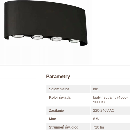
Parametry
Ściemnialna
nie
Kolor światła
biały neutralny (4500-
5000K)
Zasilanie
220-240V AC
Moc
8 W
Strumień św. diod
720 lm