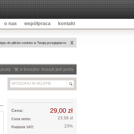
o nas
współpraca
kontakt
X
ępu do plików cookies w Twojej przeglądarce.
 pusty
w koszyku:
koszyk jest pusty
29,00 zł
Cena:
23,58 zł
Cena netto:
23%
Podatek VAT: