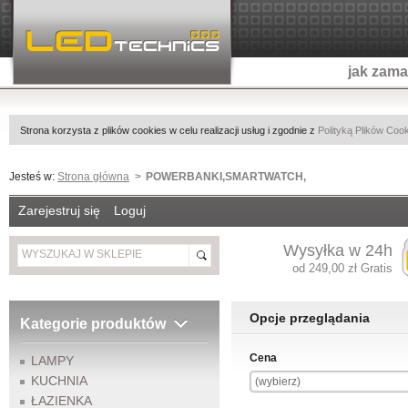
jak zam
Strona korzysta z plików cookies w celu realizacji usług i zgodnie z
Polityką Plików Coo
Jesteś w:
Strona główna
POWERBANKI,SMARTWATCH,
Zarejestruj się
Loguj
Wysyłka w 24h
od 249,00 zł Gratis
Opcje przeglądania
Kategorie produktów
Cena
LAMPY
KUCHNIA
(wybierz)
ŁAZIENKA