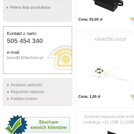
Pełna lista produktów
Cena:
65,00 zł
Kontakt z nami
GNIAZDO GU10
505 454 340
e-mail:
biuro@LEDtechnics.pl
Dostawa i płatności
Regulamin zakupów
Cena:
1,00 zł
Polityka cookies
Gniazdo wpuszczane w bl
+indukcja +2x USB 1x USB