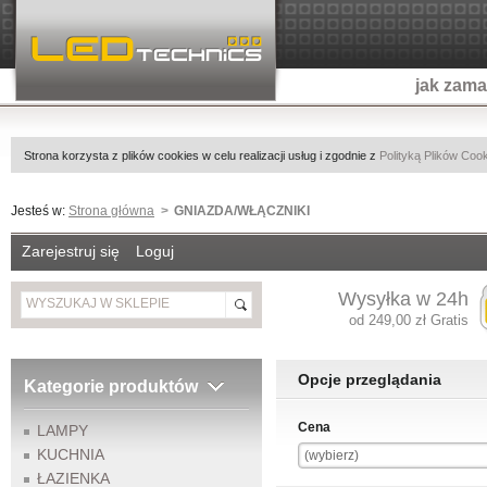
jak zam
Strona korzysta z plików cookies w celu realizacji usług i zgodnie z
Polityką Plików Coo
Jesteś w:
Strona główna
GNIAZDA/WŁĄCZNIKI
Zarejestruj się
Loguj
Wysyłka w 24h
od 249,00 zł Gratis
Opcje przeglądania
Kategorie produktów
Cena
LAMPY
KUCHNIA
(wybierz)
ŁAZIENKA