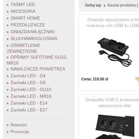
TAŚMY LED
Sortuj wg:
▲ Nazwa produktu
|
AKCESORIA
SMART HOME
Gniazdo wpuszczane w bl
PRZEDŁUŻACZE
+indukcja +2x USB 1x USB
GNIAZDA/WŁĄCZNIKI
SŁUCHAWKI/GŁOŚNIKI
OŚWIETLENIE
ZEWNĘTRZNE
OPRAWY SUFITOWE GU10,
MR16
NAWILŻACZE POWIETRZA
Żarówki LED - G4
Cena:
110,00 zł
Żarówki LED - G9
Żarówki LED - GU10
Żarówki LED - MR16
Gniazdko USB C przesuw
Żarówki LED - E14
wpuszczane blat
Żarówki LED - E27
Nowości
Promocje