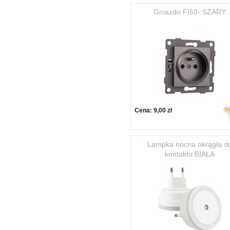
Gniazdo FI60- SZARY
Cena:
9,00 zł
Lampka nocna okrągła d
kontaktu BIAŁA