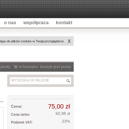
o nas
współpraca
kontakt
X
ępu do plików cookies w Twojej przeglądarce.
 pusty
w koszyku:
koszyk jest pusty
75,00 zł
Cena:
60,98 zł
Cena netto:
23%
Podatek VAT: