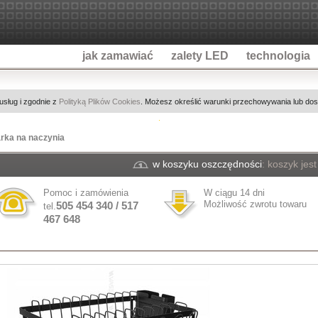
jak zamawiać
zalety LED
technologia
 usług i zgodnie z
Polityką Plików Cookies
. Możesz określić warunki przechowywania lub dost
rka na naczynia
w koszyku oszczędności
:
koszyk jest
Pomoc i zamówienia
W ciągu 14 dni
Możliwość zwrotu towaru
505 454 340 / 517
tel.
467 648