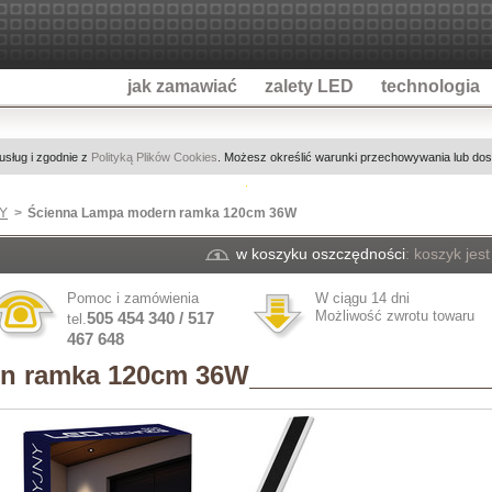
jak zamawiać
zalety LED
technologia
 usług i zgodnie z
Polityką Plików Cookies
. Możesz określić warunki przechowywania lub dost
TY
Ścienna Lampa modern ramka 120cm 36W
w koszyku oszczędności
:
koszyk jest
Pomoc i zamówienia
W ciągu 14 dni
Możliwość zwrotu towaru
505 454 340 / 517
tel.
467 648
n ramka 120cm 36W