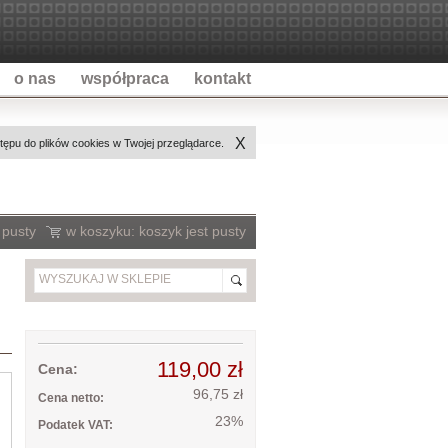
o nas
współpraca
kontakt
X
ępu do plików cookies w Twojej przeglądarce.
 pusty
w koszyku:
koszyk jest pusty
119,00 zł
Cena:
96,75 zł
Cena netto:
23%
Podatek VAT: