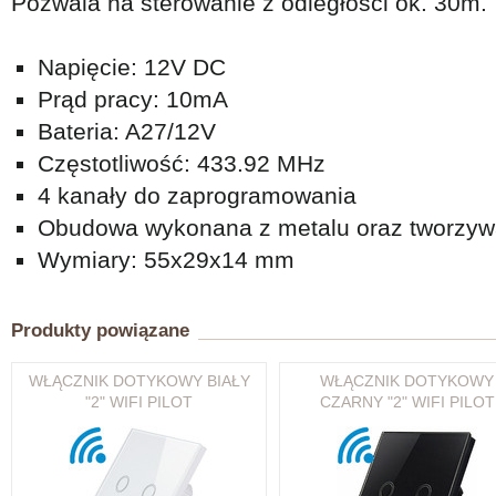
Pozwala na sterowanie z odległości ok. 30m.
Napięcie: 12V DC
Prąd pracy: 10mA
Bateria: A27/12V
Częstotliwość: 433.92 MHz
4 kanały do zaprogramowania
Obudowa wykonana z metalu oraz tworzyw
Wymiary: 55x29x14 mm
Produkty powiązane
WŁĄCZNIK DOTYKOWY BIAŁY
WŁĄCZNIK DOTYKOWY
"2" WIFI PILOT
CZARNY "2" WIFI PILOT