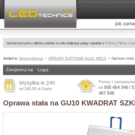
jak zam
Strona korzysta z plików cookies w celu realizacji usług i zgodnie z
Polityką Plików Coo
Jesteś w:
Strona główna
OPRAWY SUFITOWE GU10, MR16
Oprawa sta
Zarejestruj się
Loguj
Pomoc i zamówienia
Wysyłka w 24h
505 454 340 / 5
tel.
od 249,00 zł Gratis
467 648
Oprawa stała na GU10 KWADRAT S