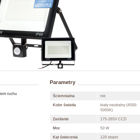
Parametry
kiem ruchu
Ściemnialna
nie
Kolor światła
biały neutralny (4500-
5000K)
Zasilanie
175-265V CCD
Moc
50 W
Kąt świecenia
120 stopni