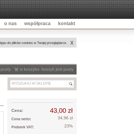
o nas
współpraca
kontakt
X
ępu do plików cookies w Twojej przeglądarce.
 pusty
w koszyku:
koszyk jest pusty
43,00 zł
Cena:
34,96 zł
Cena netto:
23%
Podatek VAT: