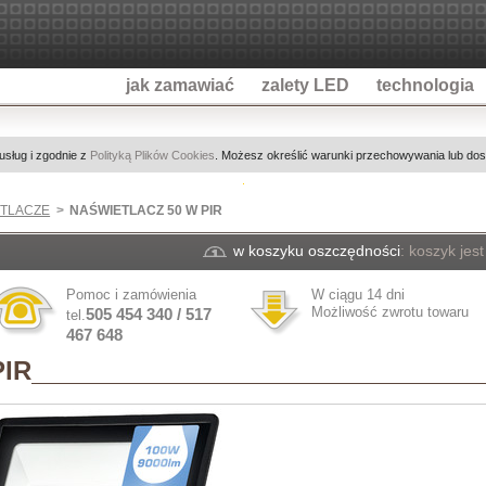
jak zamawiać
zalety LED
technologia
 usług i zgodnie z
Polityką Plików Cookies
. Możesz określić warunki przechowywania lub dost
TLACZE
NAŚWIETLACZ 50 W PIR
w koszyku oszczędności
:
koszyk jest
Pomoc i zamówienia
W ciągu 14 dni
Możliwość zwrotu towaru
505 454 340 / 517
tel.
467 648
PIR