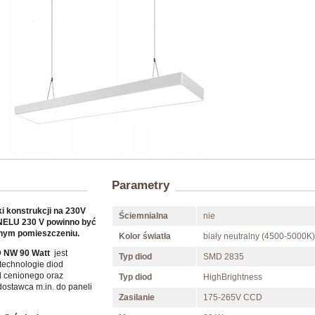
Parametry
 konstrukcji na 230V
Ściemnialna
nie
ANELU 230 V powinno być
anym pomieszczeniu.
Kolor światła
biały neutralny (4500-5000K)
 NW 90 Watt
jest
Typ diod
SMD 2835
echnologie diod
d cenionego oraz
Typ diod
HighBrightness
dostawca m.in. do paneli
Zasilanie
175-265V CCD