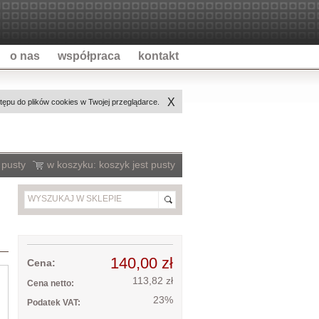
o nas
współpraca
kontakt
X
ępu do plików cookies w Twojej przeglądarce.
 pusty
w koszyku:
koszyk jest pusty
140,00 zł
Cena:
113,82 zł
Cena netto:
23%
Podatek VAT: