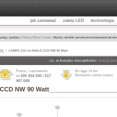
jak zamawiać
zalety LED
technologia
 usług i zgodnie z
Polityką Plików Cookies
. Możesz określić warunki przechowywania lub dost
WE
LAMPA 120 cm BIAŁA CCD NW 90 Watt
w koszyku oszczędności
:
koszyk jest
Pomoc i zamówienia
W ciągu 14 dni
Możliwość zwrotu towaru
505 454 340 / 517
tel.
467 648
CCD NW 90 Watt