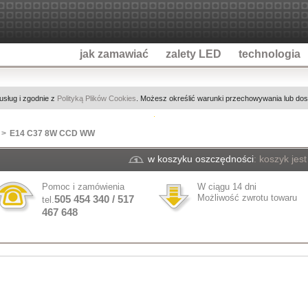
jak zamawiać
zalety LED
technologia
 usług i zgodnie z
Polityką Plików Cookies
. Możesz określić warunki przechowywania lub dost
E14 C37 8W CCD WW
w koszyku oszczędności
:
koszyk jest
Pomoc i zamówienia
W ciągu 14 dni
Możliwość zwrotu towaru
505 454 340 / 517
tel.
467 648