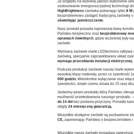
Ze względu na wysokiej jakości wykonanie ukła
zastosowanie energooszczędnej technologi d
HighBrightness
żarówka pobierając tylko
8 W
bezproblemowo zastąpić tradycyjną żarówkę 
oświetlając pomieszczenie.
Nasz produkt posiada najnowszej klasy konstr
Państwu bezpieczny oraz
bezproblemowy mon
oprawach świetlnych
, gdzie wcześniej były 
żarówki.
Wymiana żarówek marki LEDtechnics odbywa si
żarówką, specjalnie zaprojektowany układ zas
wymaga
przerabiania instalacji elektrycznej.
Podczas produkcji żarówek naszej marki wykorz
wysokiej klasy materiały, przez co żywotność 
000 godzin.
Wielokrotne wyłączanie oraz włącza
żywotności, dzięki czemu działa do 25 razy dłu
Jesteśmy pewni produktu który Państwu oferuje
możliwość przetestowania naszego produktu -
do 14 dni
bez podania przyczyny. Ponadto każd
objęty
24 miesięczną gwarancją.
Wszystkie dostępne żarówki są pozbawione ele
CE,
zapewniając Państwa o bezpieczeństwie i 
Wszystkie nasze żarówki posiadają najwyższą