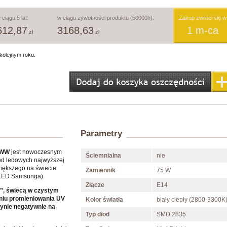
 ciągu 5 lat:
w ciągu żywotności produktu (50000h):
Zakup zwróci się w
612,87
3168,63
1 m-ca
zł
zł
kolejnym roku.
Parametry
 WW
jest nowoczesnym
Ściemnialna
nie
od ledowych najwyższej
większego na świecie
Zamiennik
75 W
i LED Samsunga).
Złącze
E14
a”, świecą w czystym
eniu promieniowania UV
Kolor światła
biały ciepły (2800-3300K
łynie negatywnie na
Typ diod
SMD 2835