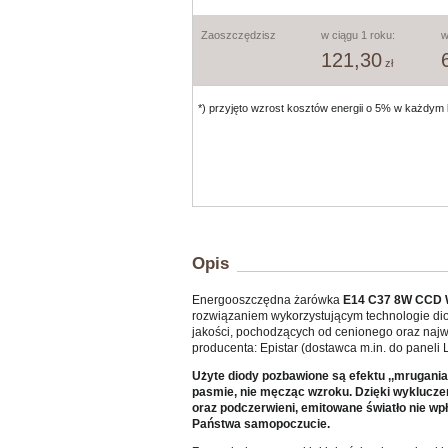
Zaoszczędzisz
w ciągu 1 roku:
w
121,30
zł
*) przyjęto wzrost kosztów energii o 5% w każdym 
Opis
Energooszczędna żarówka
E14 C37 8W CCD
rozwiązaniem wykorzystującym technologie di
jakości, pochodzących od cenionego oraz naj
producenta: Epistar (dostawca m.in. do panel
Użyte diody pozbawione są efektu ,,mrugani
pasmie,
nie męcząc wzroku
. Dzięki wyklucz
oraz podczerwieni, emitowane światło
nie wp
Państwa samopoczucie.