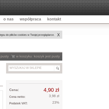
o nas
współpraca
kontakt
X
ępu do plików cookies w Twojej przeglądarce.
 pusty
w koszyku:
koszyk jest pusty
4,90 zł
Cena:
3,98 zł
Cena netto:
23%
Podatek VAT: