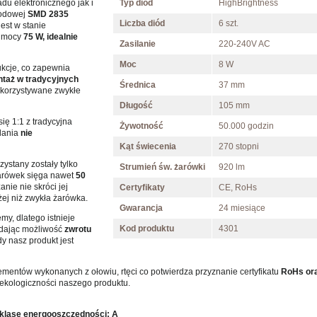
du elektronicznego jak i
Typ diod
HighBrightness
iodowej
SMD 2835
Liczba diód
6 szt.
jest w stanie
o mocy
75 W
,
idealnie
Zasilanie
220-240V AC
Moc
8 W
ukcje, co zapewnia
taż w tradycyjnych
Średnica
37 mm
wykorzystywane zwykłe
Długość
105 mm
ę 1:1 z tradycyjna
Żywotność
50.000 godzin
ilania
nie
Kąt świecenia
270 stopni
ystany zostały tylko
Strumień św. żarówki
920 lm
żarówek sięga nawet
50
nie nie skróci jej
Certyfikaty
CE, RoHs
żej niż zwykła żarówka.
Gwarancja
24 miesiące
my, dlatego istnieje
Kod produktu
4301
 dając możliwość
zwrotu
y nasz produkt jest
mentów wykonanych z ołowiu, rtęci co potwierdza przyznanie certyfikatu
RoHs or
ekologiczności naszego produktu.
klasę energooszczędności: A