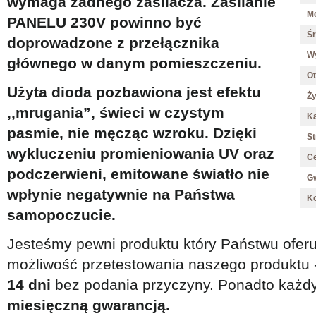
wymaga żadnego zasilacza. Zasilanie
M
PANELU 230V powinno być
Śr
doprowadzone z przełącznika
W
głównego w danym pomieszczeniu.
O
Użyta dioda pozbawiona jest efektu
Ż
,,mrugania”, świeci w czystym
Ką
pasmie,
nie męcząc wzroku
. Dzięki
St
wykluczeniu promieniowania UV oraz
Ce
podczerwieni, emitowane światło
nie
G
wpłynie negatywnie na Państwa
Ko
samopoczucie.
Jesteśmy pewni produktu który Państwu oferuj
możliwość przetestowania naszego produktu 
14 dni
bez podania przyczyny. Ponadto każdy
miesięczną gwarancją.