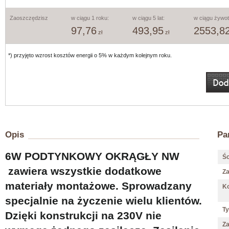
Zaoszczędzisz
w ciągu 1 roku:
w ciągu 5 lat:
w ciągu żywot
97,76
493,95
2553,8
zł
zł
*) przyjęto wzrost kosztów energii o 5% w każdym kolejnym roku.
Opis
Pa
6W PODTYNKOWY OKRĄGŁY NW
Śc
zawiera wszystkie dodatkowe
Z
materiały montażowe. Sprowadzany
Ko
specjalnie na życzenie wielu klientów.
Ty
Dzięki konstrukcji na 230V nie
Za