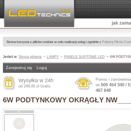
jak zam
Strona korzysta z plików cookies w celu realizacji usług i zgodnie z
Polityką Plików Coo
Jesteś w:
Strona główna
LAMPY
PANELE SUFITOWE LED
6W PODTY
Zarejestruj się
Loguj
Pomoc i zamówienia
Wysyłka w 24h
505 454 340 / 5
tel.
od 249,00 zł Gratis
467 648
6W PODTYNKOWY OKRĄGŁY NW