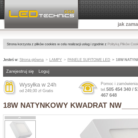
jak zam
Strona korzysta z plików cookies w celu realizacji usług i zgodnie z
Polityką Plików Coo
Jesteś w:
Strona główna
LAMPY
PANELE SUFITOWE LED
18W NATY
Zarejestruj się
Loguj
Pomoc i zamówienia
Wysyłka w 24h
505 454 340 / 5
tel.
od 249,00 zł Gratis
467 648
18W NATYNKOWY KWADRAT NW