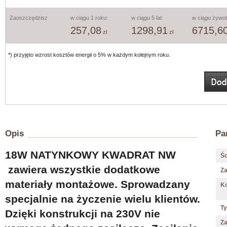
Zaoszczędzisz
w ciągu 1 roku:
w ciągu 5 lat:
w ciągu żywot
257,08
1298,91
6715,6
zł
zł
*) przyjęto wzrost kosztów energii o 5% w każdym kolejnym roku.
Opis
Pa
18W NATYNKOWY KWADRAT NW
Śc
zawiera wszystkie dodatkowe
Z
materiały montażowe. Sprowadzany
Ko
specjalnie na życzenie wielu klientów.
Ty
Dzięki konstrukcji na 230V nie
Za