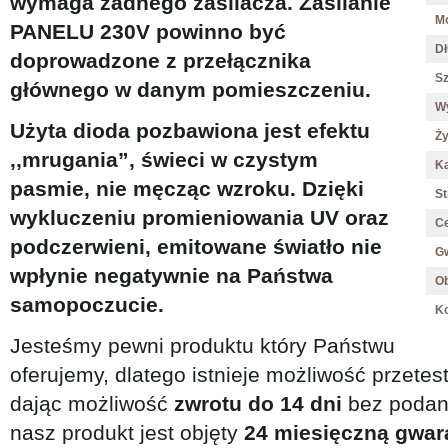
wymaga żadnego zasilacza. Zasilanie
M
PANELU 230V powinno być
D
doprowadzone z przełącznika
S
głównego w danym pomieszczeniu.
W
Użyta dioda pozbawiona jest efektu
Ż
,,mrugania”, świeci w czystym
Ką
pasmie,
nie męcząc wzroku
. Dzięki
St
wykluczeniu promieniowania UV oraz
Ce
podczerwieni, emitowane światło
nie
G
wpłynie negatywnie na Państwa
O
samopoczucie.
Ko
Jesteśmy pewni produktu który Państwu
oferujemy, dlatego istnieje możliwość przete
dając możliwość
zwrotu do 14 dni
bez podani
nasz produkt jest objęty
24 miesięczną gwar