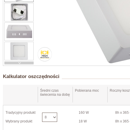
Kalkulator oszczędności
Średni czas
Pobierana moc
Roczny koszt
świecenia na dobę
Tradycyjny produkt
160 W
8h x 365 
Wybrany produkt
18 W
8h x 365 