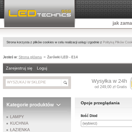
jak zam
Strona korzysta z plików cookies w celu realizacji usług i zgodnie z
Polityką Plików Coo
Jesteś w:
Strona główna
Żarówki LED - E14
Zarejestruj się
Loguj
Wysyłka w 24h
od 249,00 zł Gratis
Opcje przeglądania
Kategorie produktów
Ilość Diod
LAMPY
KUCHNIA
(wybierz)
ŁAZIENKA