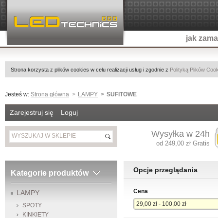
jak zam
Strona korzysta z plików cookies w celu realizacji usług i zgodnie z
Polityką Plików Coo
Jesteś w:
Strona główna
LAMPY
SUFITOWE
Zarejestruj się
Loguj
Wysyłka w 24h
od 249,00 zł Gratis
Opcje przeglądania
Kategorie produktów
Cena
LAMPY
29,00 zł - 100,00 zł
SPOTY
KINKIETY