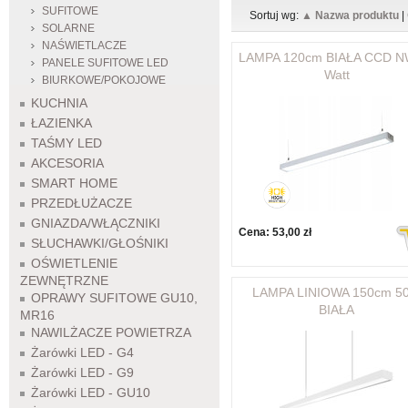
SUFITOWE
Sortuj wg:
▲ Nazwa produktu
|
SOLARNE
NAŚWIETLACZE
LAMPA 120cm BIAŁA CCD N
PANELE SUFITOWE LED
Watt
BIURKOWE/POKOJOWE
KUCHNIA
ŁAZIENKA
TAŚMY LED
AKCESORIA
SMART HOME
PRZEDŁUŻACZE
GNIAZDA/WŁĄCZNIKI
Cena:
53,00 zł
SŁUCHAWKI/GŁOŚNIKI
OŚWIETLENIE
ZEWNĘTRZNE
LAMPA LINIOWA 150cm 5
OPRAWY SUFITOWE GU10,
BIAŁA
MR16
NAWILŻACZE POWIETRZA
Żarówki LED - G4
Żarówki LED - G9
Żarówki LED - GU10