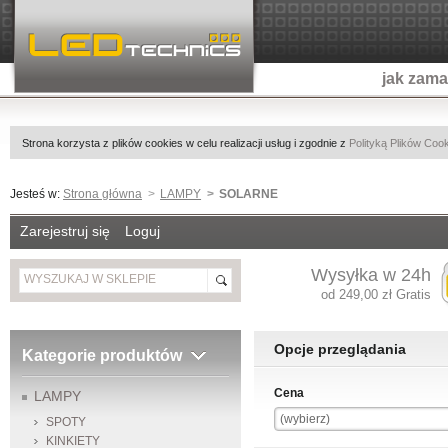
jak zam
Strona korzysta z plików cookies w celu realizacji usług i zgodnie z
Polityką Plików Coo
Jesteś w:
Strona główna
LAMPY
SOLARNE
Zarejestruj się
Loguj
Wysyłka w 24h
od 249,00 zł Gratis
Opcje przeglądania
Kategorie produktów
Cena
LAMPY
(wybierz)
SPOTY
KINKIETY