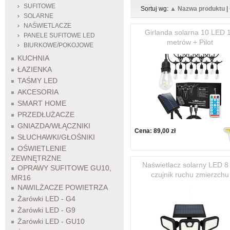
SUFITOWE
Sortuj wg:
▲ Nazwa produktu
|
SOLARNE
NAŚWIETLACZE
Girlanda solarna 10 LED 
PANELE SUFITOWE LED
metrów + Pilot
BIURKOWE/POKOJOWE
KUCHNIA
ŁAZIENKA
TAŚMY LED
AKCESORIA
SMART HOME
PRZEDŁUŻACZE
GNIAZDA/WŁĄCZNIKI
Cena:
89,00 zł
SŁUCHAWKI/GŁOŚNIKI
OŚWIETLENIE
ZEWNĘTRZNE
Naświetlacz solarny LED 
OPRAWY SUFITOWE GU10,
czujnik ruchu zmierzchu
MR16
NAWILŻACZE POWIETRZA
Żarówki LED - G4
Żarówki LED - G9
Żarówki LED - GU10